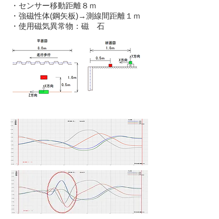
・センサー移動距離８ｍ
・強磁性体(鋼矢板)→測線間距離１ｍ
・使用磁気異常物：磁 石
結 果