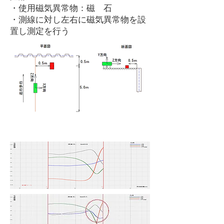
・使用磁気異常物：磁 石
・測線に対し左右に磁気異常物を設
置し測定を行う
結 果