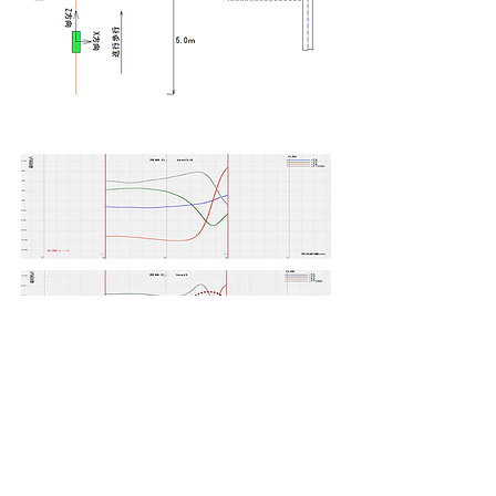
結 果
CASE２ 垂直移動
​ＴＥＳＴ 4