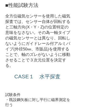
■性能試験方法
全方位磁気センサーを使用した磁気
探査では、センサー自体が回転する
と三軸方向(X・Y・Z)の位置特定の
意味をなさない。その為一軸タイプ
の磁気センサーとは異なり、回転し
ないようにガイドレール付アルミパ
イプ(外径50㎜、市販品)を使用する
ことで、軸のズレがないように移動
させることで３次元位置を決定す
る。
CASE１ 水平探査
​ＴＥＳＴ １
試験条件
・既設鋼矢板に対し平行に磁界測定を
行う