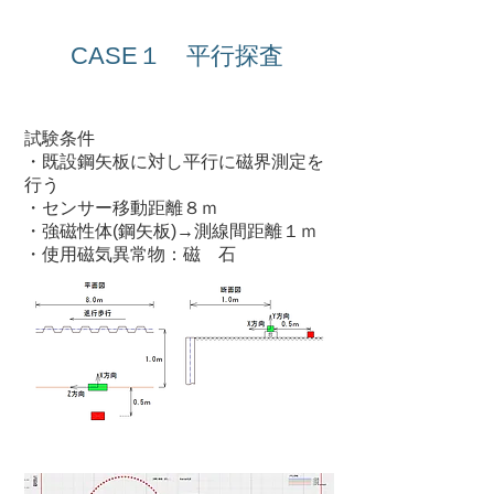
CASE１ 平行探査
​ＴＥＳＴ ２
試験条件
・既設鋼矢板に対し平行に磁界測定を
行う
・センサー移動距離８ｍ
・強磁性体(鋼矢板)→測線間距離１ｍ
・使用磁気異常物：磁 石
結 果