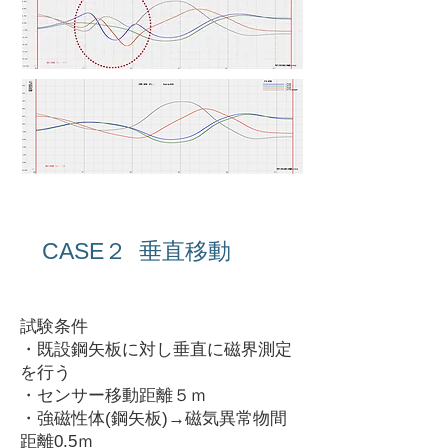
CASE２ 垂直移動
​ＴＥＳＴ 3-1
試験条件
・既設鋼矢板に対し垂直に磁界測定
を行う
・センサー移動距離５ｍ
・強磁性体(鋼矢板)→磁気異常物間
距離0.5ｍ