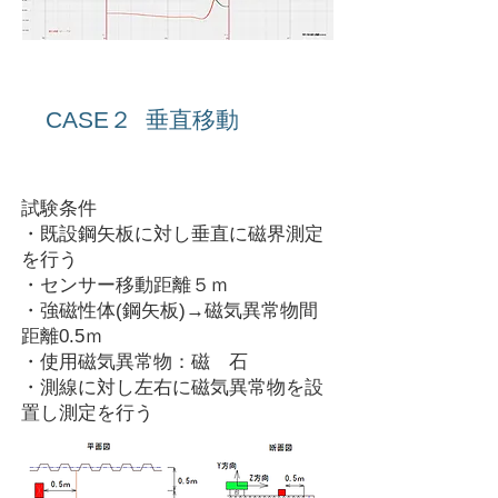
CASE２ 垂直移動
​ＴＥＳＴ 3-2
試験条件
・既設鋼矢板に対し垂直に磁界測定
を行う
・センサー移動距離５ｍ
・強磁性体(鋼矢板)→磁気異常物間
距離0.5ｍ
・使用磁気異常物：磁 石
・測線に対し左右に磁気異常物を設
置し測定を行う